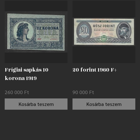
Frígiai sapkás 10
20 forint 1960 F+
korona 1919
nyomdahibával EF
260 000
Ft
90 000
Ft
Kosárba teszem
Kosárba teszem