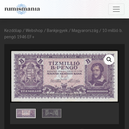
Kezdőlap
/
Webshop
/
Bankjegyek
/
Magyarország
/ 10 millió b.
pengő 1946 EF+