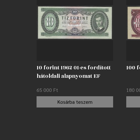
10 forint 1962 01-es fordított
100 f
hátoldali alapnyomat EF
65 000
Ft
180 
Kosárba teszem