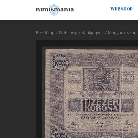
WEBSHOP
Kezdőlap
/
Webshop
/
Bankjegyek
/
Magyarország