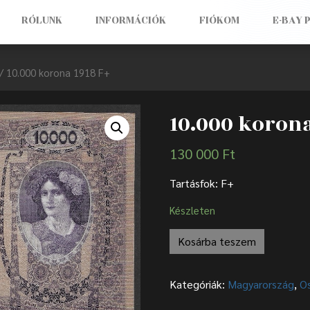
RÓLUNK
INFORMÁCIÓK
FIÓKOM
E-BAY 
/ 10.000 korona 1918 F+
10.000 korona
130 000
Ft
Tartásfok: F+
Készleten
Kosárba teszem
Kategóriák:
Magyarország
,
O