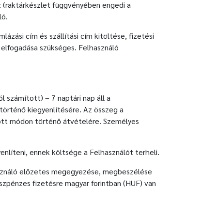
 (raktárkészlet függvényében engedi a
ló.
zási cím és szállítási cím kitöltése, fizetési
ó elfogadása szükséges. Felhasználó
 számított) – 7 naptári nap áll a
történő kiegyenlítésére. Az összeg a
zott módon történő átvételére. Személyes
enlíteni, ennek költsége a Felhasználót terheli.
használó előzetes megegyezése, megbeszélése
szpénzes fizetésre magyar forintban (HUF) van