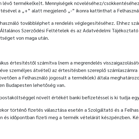
ban lévő terméke(ke)t. Mennyiségek növeléséhez/csökkentéséhez
tésével a „+” alatt megjelenő „-” ikonra kattinthat a Felhaszná
használó továbbléphet a rendelés véglegesítéséhez. Ehhez számlá
z Általános Szerződési Feltételek és az Adatvédelmi Tájékoztat
ttséget von maga után.
nikus értesítéstől számítva (nem a megrendelés visszaigazolásától
véve személyes átvétel) az értesítésben szereplő számlaszámra 
követően a Felhasználó jogosult a termék(ek) általa meghatáro
nen Budapesten lehetőség van.
postaköltséggel növelt értékét banki befizetéssel is ki tudja egy
ekor történő fizetés választása esetén a Szolgáltató és a Fel
nen és időpontban fizeti meg a termék vételárát készpénzben. Ké