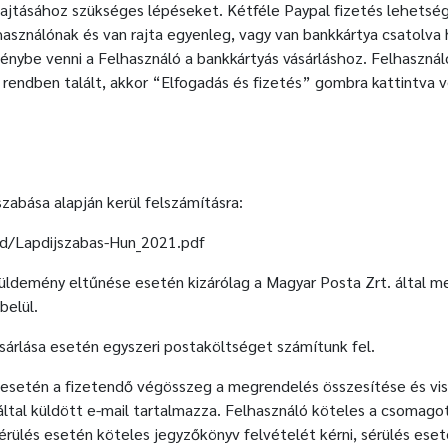
ehajtásához szükséges lépéseket. Kétféle Paypal fizetés lehetsé
lhasználónak és van rajta egyenleg, vagy van bankkártya csatolva 
génybe venni a Felhasználó a bankkártyás vásárláshoz. Felhasznál
rendben talált, akkor “Elfogadás és fizetés” gombra kattintva v
szabása alapján kerül felszámításra:
ad/Lapdijszabas-Hun_2021.pdf
küldemény eltűnése esetén kizárólag a Magyar Posta Zrt. által me
belül.
árlása esetén egyszeri postaköltséget számítunk fel.
d esetén a fizetendő végösszeg a megrendelés összesítése és vis
ltal küldött e-mail tartalmazza. Felhasználó köteles a csomagot
rülés esetén köteles jegyzőkönyv felvételét kérni, sérülés ese