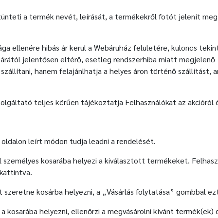
ünteti a termék nevét, leírását, a termékekről fotót jelenít m
 ellenére hibás ár kerül a Webáruház felületére, különös tekint
árától jelentősen eltérő, esetleg rendszerhiba miatt megjelenő 
zállítani, hanem felajánlhatja a helyes áron történő szállítást,
olgáltató teljes körűen tájékoztatja Felhasználókat az akcióról
oldalon leírt módon tudja leadni a rendelését.
l személyes kosarába helyezi a kiválasztott termékeket. Felhas
kattintva.
 szeretne kosárba helyezni, a „Vásárlás folytatása” gombbal ez
a kosarába helyezni, ellenőrzi a megvásárolni kívánt termék(ek)