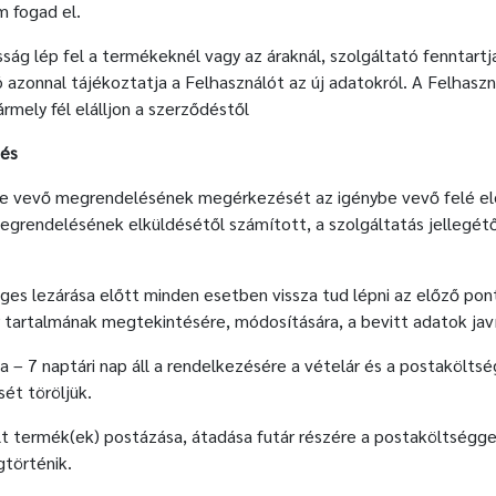
m fogad el.
ág lép fel a termékeknél vagy az áraknál, szolgáltató fenntartja 
ó azonnal tájékoztatja a Felhasználót az új adatokról. A Felha
mely fél elálljon a szerződéstől
tés
be vevő megrendelésének megérkezését az igénybe vevő felé elek
grendelésének elküldésétől számított, a szolgáltatás jellegétől
es lezárása előtt minden esetben vissza tud lépni az előző ponth
 tartalmának megtekintésére, módosítására, a bevitt adatok javí
a – 7 naptári nap áll a rendelkezésére a vételár és a postakölts
ét töröljük.
olt termék(ek) postázása, átadása futár részére a postaköltségge
történik.