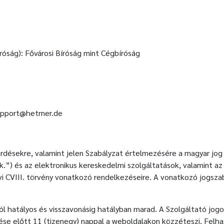
óság): Fővárosi Bíróság mint Cégbíróság
upport@hetrner.de
rdésekre, valamint jelen Szabályzat értelmezésére a magyar jog a
tk.”) és az elektronikus kereskedelmi szolgáltatások, valamint 
vi CVIII. törvény vonatkozó rendelkezéseire. A vonatkozó jogsza
tól hatályos és visszavonásig hatályban marad. A Szolgáltató jog
se előtt 11 (tizenegy) nappal a weboldalakon közzéteszi. Felha