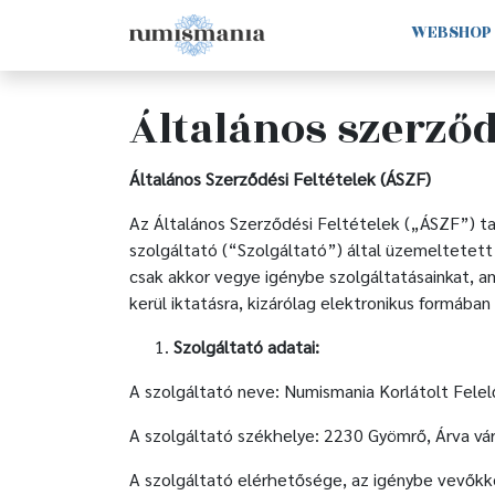
WEBSHOP
Általános szerződ
Általános Szerződési Feltételek (ÁSZF)
Az Általános Szerződési Feltételek („ÁSZF”) t
szolgáltató (“Szolgáltató”) által üzemeltetett
csak akkor vegye igénybe szolgáltatásainkat,
kerül iktatásra, kizárólag elektronikus formába
Szolgáltató adatai:
A szolgáltató neve: Numismania Korlátolt Fele
A szolgáltató székhelye: 2230 Gyömrő, Árva vár
A szolgáltató elérhetősége, az igénybe vevőkke