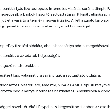
 bankkártyás fizetési opció. Internetes vásárlás során a SimplePa
megegyezik a bankok hasonló szolgáltatásainál kínált eljárással:
jut el a vásárló a termék megvásárlásáig. A felhasználó kártyabi
így garantálva az online fizetési folyamat biztonságát.
mplePay fizetési oldalára, ahol a bankkártya adatai megadásával e
ellenőrizze az adatok helyességét.
ldolgozó rendszerekben.
sítést kap, valamint visszairányítjuk a szolgáltató oldalára.
 kibocsátott MasterCard, Maestro, VISA és AMEX típusú kártyával
tározza meg a kártya internetes használatát. Amennyiben a kib
séggel növelt értékét Paypal-al is kiegyenlítheti, ebben az eset