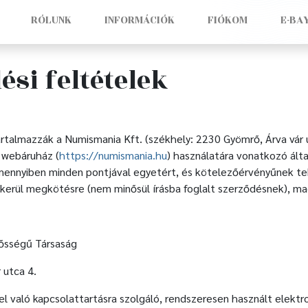
RÓLUNK
INFORMÁCIÓK
FIÓKOM
E-BA
ési feltételek
artalmazzák a Numismania Kft. (székhely: 2230 Gyömrő, Árva vár
 webáruház (
https://numismania.hu
) használatára vonatkozó álta
 amennyiben minden pontjával egyetért, és kötelezőérvényűnek 
n kerül megkötésre (nem minősül írásba foglalt szerződésnek), m
lősségű Társaság
 utca 4.
l való kapcsolattartásra szolgáló, rendszeresen használt elekt