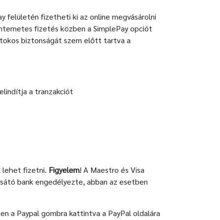
y felületén fizetheti ki az online megvásárolni
 internetes fizetés közben a SimplePay opciót
rtokos biztonságát szem előtt tartva a
lindítja a tranzakciót
 lehet fizetni.
Figyelem
! A Maestro és Visa
ocsátó bank engedélyezte, abban az esetben
ben a Paypal gombra kattintva a PayPal oldalára