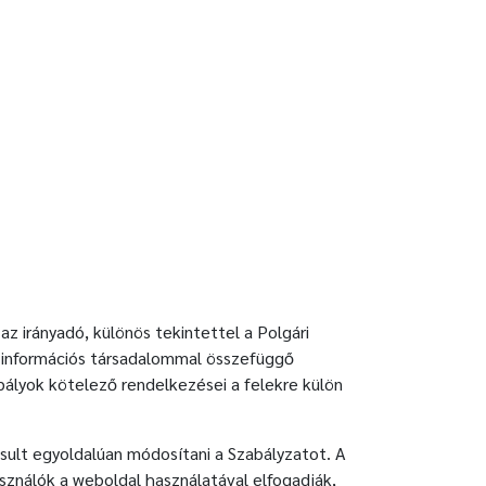
z irányadó, különös tekintettel a Polgári
az információs társadalommal összefüggő
bályok kötelező rendelkezései a felekre külön
osult egyoldalúan módosítani a Szabályzatot. A
sználók a weboldal használatával elfogadják,