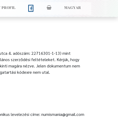
Y PROFIL
MAGYAR
 utca 4. adószám: 22716301-1-13) mint
lános szerződési feltételeket. Kérjük, hogy
tekinti magára nézve. Jelen dokumentum nem
agatartási kódexre nem utal.
ronikus levelezési címe: numismania@gmail.com