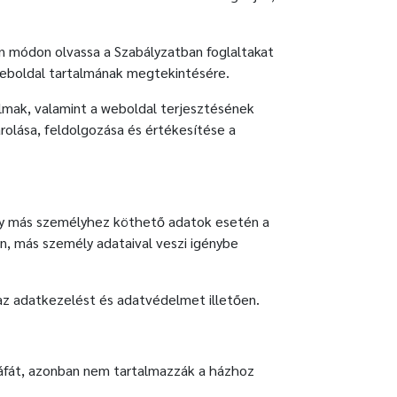
en módon olvassa a Szabályzatban foglaltakat
weboldal tartalmának megtekintésére.
lmak, valamint a weboldal terjesztésének
rolása, feldolgozása és értékesítése a
vagy más személyhez köthető adatok esetén a
n, más személy adataival veszi igénybe
z adatkezelést és adatvédelmet illetően.
 áfát, azonban nem tartalmazzák a házhoz