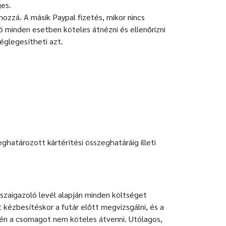
ges.
hozzá. A másik Paypal fizetés, mikor nincs
ó minden esetben köteles átnézni és ellenőrizni
églegesítheti azt.
ghatározott kártérítési összeghatáráig illeti
szaigazoló levél alapján minden költséget
 kézbesítéskor a futár előtt megvizsgálni, és a
tén a csomagot nem köteles átvenni. Utólagos,