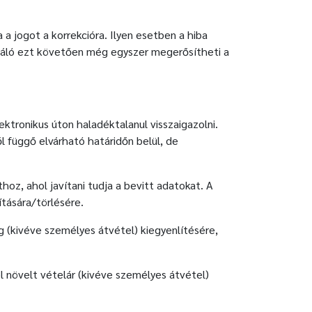
a jogot a korrekcióra. Ilyen esetben a hiba
sználó ezt követően még egyszer megerősítheti a
tronikus úton haladéktalanul visszaigazolni.
 függő elvárható határidőn belül, de
oz, ahol javítani tudja a bevitt adatokat. A
tására/törlésére.
ég (kivéve személyes átvétel) kiegyenlítésére,
l növelt vételár (kivéve személyes átvétel)