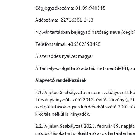
Cégjegyzékszáma: 01-09-940315
Adószáma: 22716301-1-13
Nyilvántartásban bejegyző hatóság neve (cégbír
Telefonszámai: +36302393425
A szerződés nyelve: magyar
A tárhely-szolgáltató adatai: Hetzner GMBH, s
Alapvető rendelkezések
​2.1. A jelen Szabályzatban nem szabályozott ké
Törvénykönyvről szóló 2013. évi V. törvény („P
szolgáltatások egyes kérdéseiről szóló 2001. é
kikötés nélkül is irányadók.
2.2. A jelen Szabályzat 2021. február 19. napjá
módosításokat a Szolgáltató azok hatályba lépé