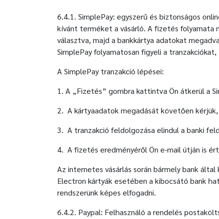
6.4.1. SimplePay: egyszerű és biztonságos online
kívánt terméket a vásárló. A fizetés folyamata 
választva, majd a bankkártya adatokat megadva 
SimplePay folyamatosan figyeli a tranzakciókat, 
A SimplePay tranzakció lépései:
1. A „Fizetés” gombra kattintva Ön átkerül a Si
2. A kártyaadatok megadását követően kérjük, 
3. A tranzakció feldolgozása elindul a banki fe
4. A fizetés eredményéről Ön e-mail útján is érte
Az internetes vásárlás során bármely bank által
Electron kártyák esetében a kibocsátó bank ha
rendszerünk képes elfogadni.
6.4.2. Paypal: Felhasználó a rendelés postakölt