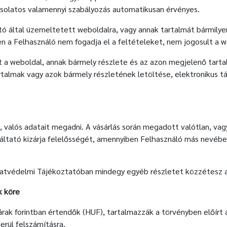
csolatos valamennyi szabályozás automatikusan érvényes.
tó által üzemeltetett weboldalra, vagy annak tartalmát bármily
n a Felhasználó nem fogadja el a feltételeket, nem jogosult a 
t a weboldal, annak bármely részlete és az azon megjelenő tarta
talmak vagy azok bármely részletének letöltése, elektronikus tá
ját, valós adatait megadni. A vásárlás során megadott valótlan, 
áltató kizárja felelősségét, amennyiben Felhasználó más nevébe
datvédelmi Tájékoztatóban mindegy egyéb részletet közzétesz a
k köre
rak forintban értendők (HUF), tartalmazzák a törvényben előírt
erül felszámításra.