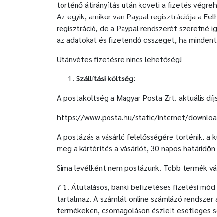
történő átirányítás után követi a fizetés végr
Az egyik, amikor van Paypal regisztrációja a Fe
regisztráció, de a Paypal rendszerét szeretné i
az adatokat és fizetendő összeget, ha mindent 
Utánvétes fizetésre nincs lehetőség!
Szállítási költség:
A postaköltség a Magyar Posta Zrt. aktuális díj
https://www.posta.hu/static/internet/downlo
A postázás a vásárló felelősségére történik, a 
meg a kártérítés a vásárlót, 30 napos határidőn 
Sima levélként nem postázunk. Több termék vás
7.1. Átutalásos, banki befizetéses fizetési mó
tartalmaz. A számlát online számlázó rendszer á
termékeken, csomagoláson észlelt esetleges sé