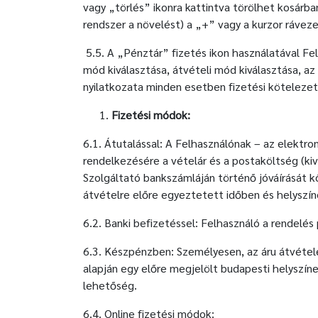
vagy „törlés” ikonra kattintva törölhet kosár
rendszer a növelést) a „+” vagy a kurzor ráveze
5.5. A „Pénztár” fizetés ikon használatával Fel
mód kiválasztása, átvételi mód kiválasztása, a
nyilatkozata minden esetben fizetési köteleze
Fizetési módok:
6.1. Átutalással: A Felhasználónak – az elektro
rendelkezésére a vételár és a postaköltség (ki
Szolgáltató bankszámláján történő jóváírását 
átvételre előre egyeztetett időben és helyszí
6.2. Banki befizetéssel: Felhasználó a rendelés 
6.3. Készpénzben: Személyesen, az áru átvétel
alapján egy előre megjelölt budapesti helyszí
lehetőség.
6.4. Online fizetési módok: