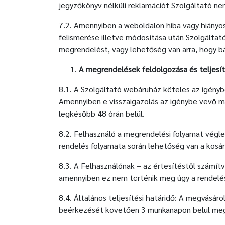
jegyzőkönyv nélküli reklamációt Szolgáltató ne
7.2. Amennyiben a weboldalon hiba vagy hiányoss
felismerése illetve módosítása után Szolgáltat
megrendelést, vagy lehetőség van arra, hogy bár
A megrendelések feldolgozása és teljesí
8.1. A Szolgáltató webáruház köteles az igény
Amennyiben e visszaigazolás az igénybe vevő me
legkésőbb 48 órán belül.
8.2. Felhasználó a megrendelési folyamat végleg
rendelés folyamata során lehetőség van a kosár
8.3. A Felhasználónak – az értesítéstől számítv
amennyiben ez nem történik meg úgy a rendelés
8.4. Általános teljesítési határidő: A megvásár
beérkezését követően 3 munkanapon belül meg