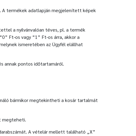
eg. A termékek adatlapján megjelenített képek
ettel a nyilvánvalóan téves, pl. a termék
“0” Ft-os vagy “1” Ft-os árra, akkor a
 amelynek ismeretében az Ügyfél elállhat
 és annak pontos időtartamáról.
ználó bármikor megtekintheti a kosár tartalmát
t megteheti.
 darabszámát. A vételár mellett található „X”