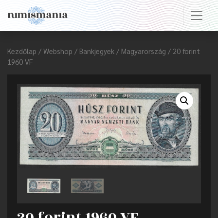
Kezdőlap
/
Webshop
/
Bankjegyek
/
Magyarország
/ 20 forint
1960 VF
20 forint 1960 VF