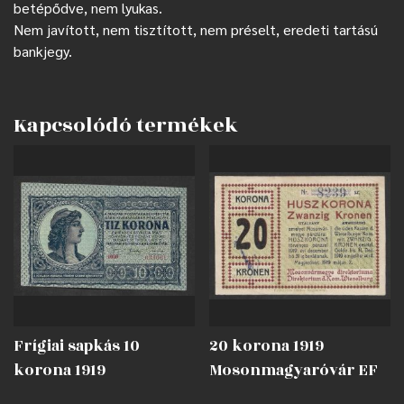
betépődve, nem lyukas.
Nem javított, nem tisztított, nem préselt, eredeti tartású
bankjegy.
Kapcsolódó termékek
Frígiai sapkás 10
20 korona 1919
korona 1919
Mosonmagyaróvár EF
nyomdahibával EF