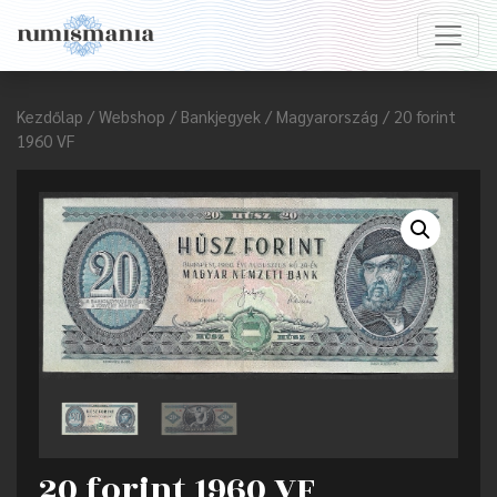
Kezdőlap
/
Webshop
/
Bankjegyek
/
Magyarország
/ 20 forint
1960 VF
20 forint 1960 VF