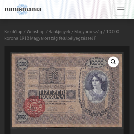
Kezdőlap
/
Webshop
/
Bankjegyek
/
Magyarország
/ 10.000
korona 1918 Magyarország felülbélyegzéssel F