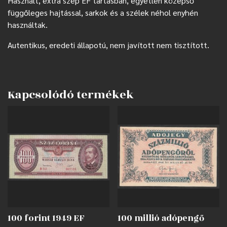
Használt, extra szép EF tartásban, egyetlen középső
függőleges hajtással, sarkok és a szélek néhol enyhén
használtak.
Autentikus, eredeti állapotú, nem javított nem tisztított.
Kapcsolódó termékek
100 forint 1949 EF
100 millió adópengő