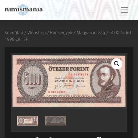
Kezdőlap
/
Webshop
/
Bankjegyek
/
Magyarország
/ 5000 forint
1995 „K” EF