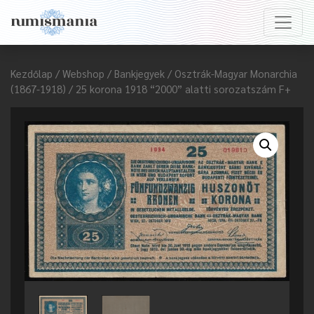
Kezdőlap
/
Webshop
/
Bankjegyek
/
Osztrák-Magyar Monarchia
(1867-1918)
/ 25 korona 1918 “2000” alatti sorozatszám F+