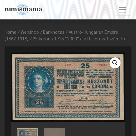
Home
/
Webshop
/
Banknotes
/
Austro-Hungarian Empire
(1867-1918)
/ 25 korona 1918 “2000” alatti sorozatszám F+