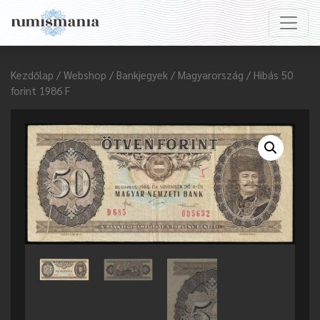
Kezdőlap
/
Webshop
/
Bankjegyek
/
Magyarország
/ Hibás 50
forint 1986 F