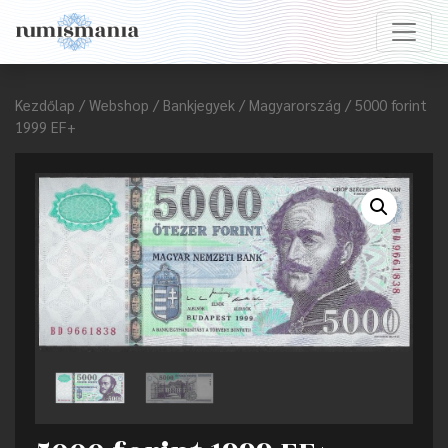
Kezdőlap
/
Webshop
/
Bankjegyek
/
Magyarország
/ 5000 forint
1999 EF+