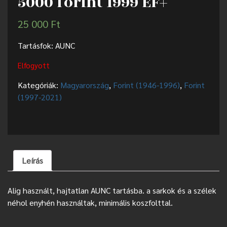
5000 forint 1999 EF+
25 000
Ft
Tartásfok: AUNC
Elfogyott
Kategóriák:
Magyarország
,
Forint (1946-1996)
,
Forint
(1997-2021)
Leírás
Alig használt, hajtatlan AUNC tartásba. a sarkok és a szélek
néhol enyhén használtak, minimális koszfolttal.