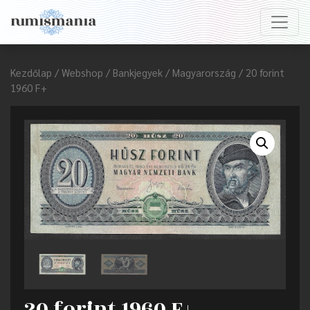
Kezdőlap
/
Webshop
/
Bankjegyek
/
Magyarország
/ 20 forint
1960 F+
20 forint 1960 F+