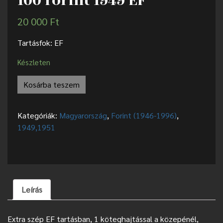
100 forint 1949 EF
20 000
Ft
Tartásfok: EF
Készleten
Kosárba teszem
Kategóriák:
Magyarország
,
Forint (1946-1996)
,
1949,1951
Leírás
Extra szép EF tartásban, 1 köteghajtással a közepénél,