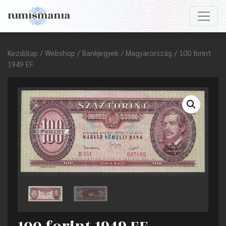
Kezdőlap
/
Webshop
/
Bankjegyek
/
Magyarország
/ 100 forint
1949 EF