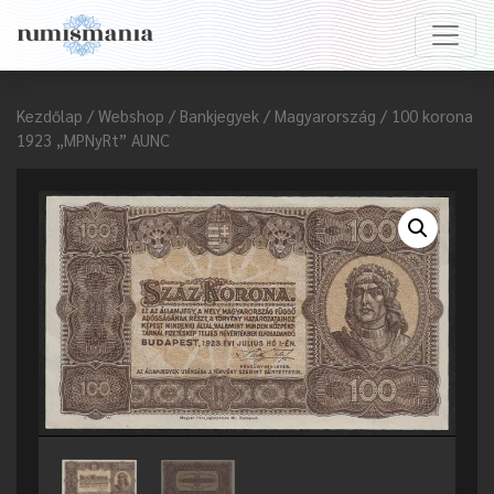
Kezdőlap
/
Webshop
/
Bankjegyek
/
Magyarország
/ 100 korona
1923 „MPNyRt” AUNC