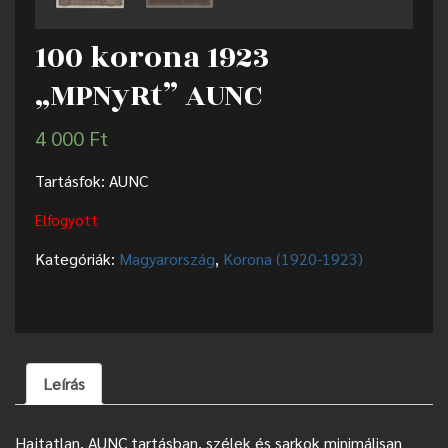
100 korona 1923
„MPNyRt” AUNC
4 000
Ft
Tartásfok: AUNC
Elfogyott
Kategóriák:
Magyarország
,
Korona (1920-1923)
Leírás
Hajtatlan, AUNC tartásban, szélek és sarkok minimálisan