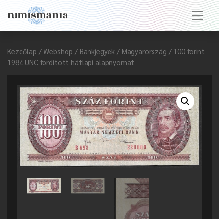
Kezdőlap
/
Webshop
/
Bankjegyek
/
Magyarország
/ 100 forint
1984 UNC fordított hátlapi alapnyomat