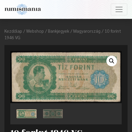
Kezdőlap
/
Webshop
/
Bankjegyek
/
Magyarország
/ 10 forint
1946 VG