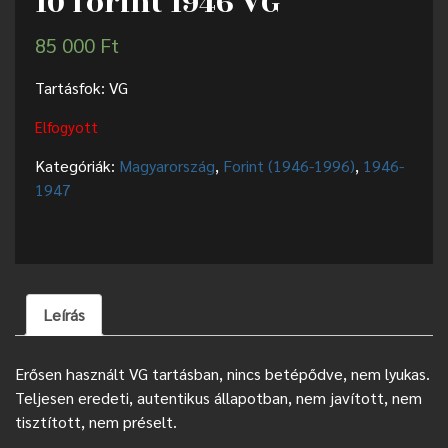
10 forint 1946 VG
85 000
Ft
Tartásfok: VG
Elfogyott
Kategóriák:
Magyarország
,
Forint (1946-1996)
,
1946-
1947
Leírás
Erősen használt VG tartásban, nincs betépődve, nem lyukas.
Teljesen eredeti, autentikus állapotban, nem javított, nem
tisztított, nem préselt.