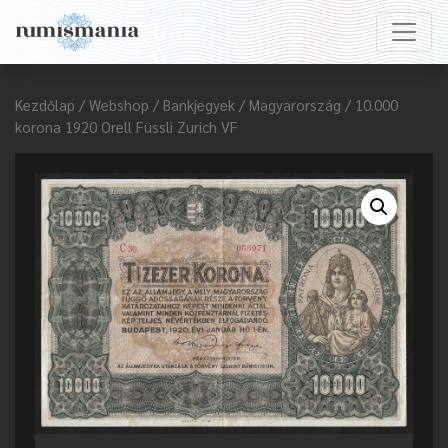
Kezdőlap
/
Webshop
/
Bankjegyek
/
Magyarország
/ 10.000
korona 1920 Orell Füssli Zurich VF