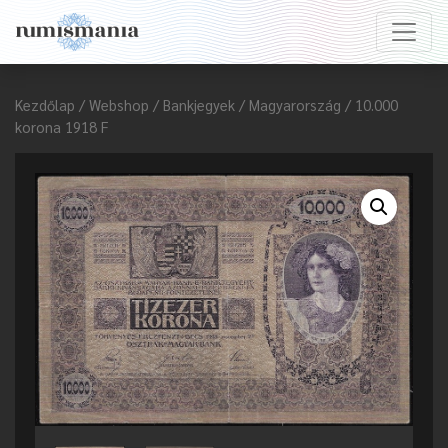
Kezdőlap
/
Webshop
/
Bankjegyek
/
Magyarország
/ 10.000
korona 1918 F