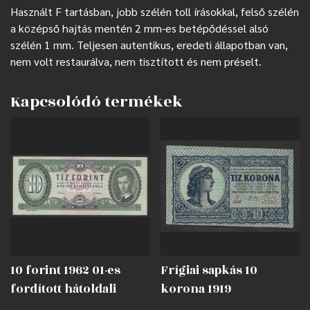
Használt F tartásban, jobb szélén toll írásokkal, felső szélén
a középső hajtás mentén 2 mm-es betépődéssel alsó
szélén 1 mm. Teljesen autentikus, eredeti állapotban van,
nem volt restaurálva, nem tisztított és nem préselt.
Kapcsolódó termékek
10 forint 1962 01-es
Frígiai sapkás 10
fordított hátoldali
korona 1919
alapnyomat EF
nyomdahibával EF