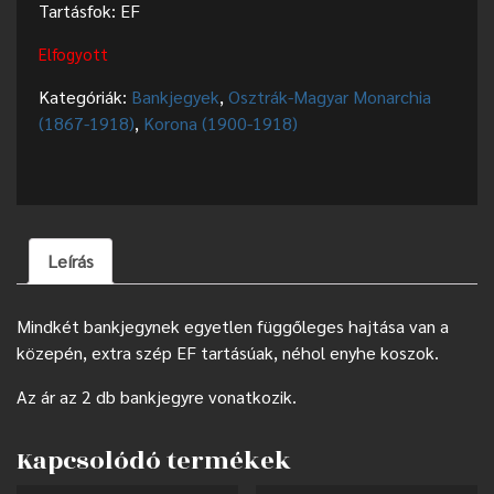
Tartásfok: EF
Elfogyott
Kategóriák:
Bankjegyek
,
Osztrák-Magyar Monarchia
(1867-1918)
,
Korona (1900-1918)
Leírás
Mindkét bankjegynek egyetlen függőleges hajtása van a
közepén, extra szép EF tartásúak, néhol enyhe koszok.
Az ár az 2 db bankjegyre vonatkozik.
Kapcsolódó termékek