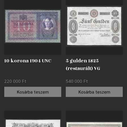
10 korona 1904 UNC
5 gulden 1825
(restaurált) VG
220 000
Ft
540 000
Ft
Kosárba teszem
Kosárba teszem