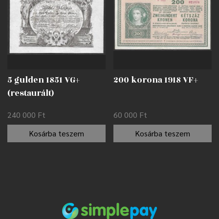
5 gulden 1851 VG+
200 korona 1918 VF+
(restaurált)
240 000
Ft
60 000
Ft
Kosárba teszem
Kosárba teszem