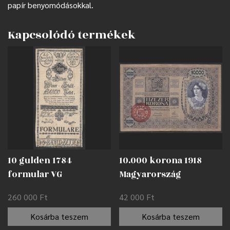
papír benyomódásokkal.
Kapcsolódó termékek
10 gulden 1784
10.000 korona 1918
formular VG
Magyarország
ragasztónyomokkal
felülbélyegzéssel F
260 000
Ft
42 000
Ft
Kosárba teszem
Kosárba teszem