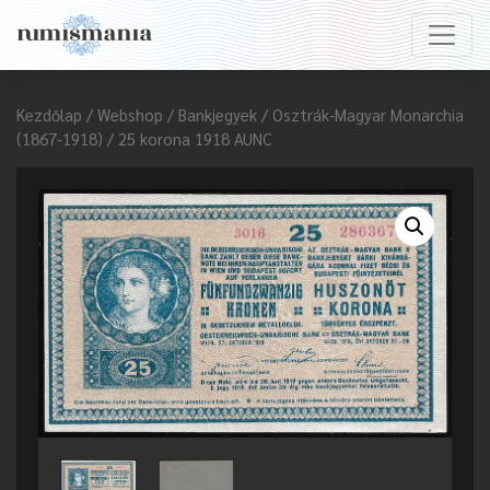
Kezdőlap
/
Webshop
/
Bankjegyek
/
Osztrák-Magyar Monarchia
(1867-1918)
/ 25 korona 1918 AUNC