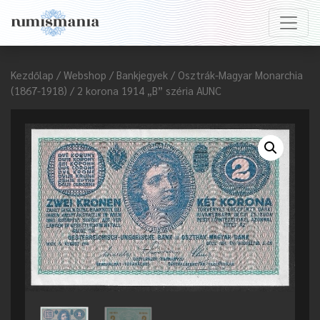
Kezdőlap
/
Webshop
/
Bankjegyek
/
Osztrák-Magyar Monarchia
(1867-1918)
/ 2 korona 1914 „B” széria AUNC