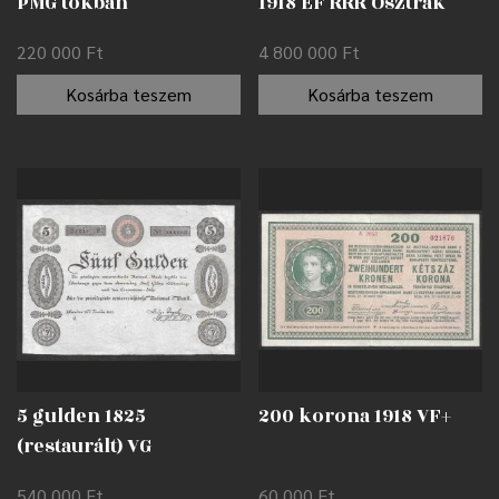
PMG tokban
1918 EF RRR Osztrák
Nemzeti Bank (OeNB)
220 000
Ft
4 800 000
Ft
emlékkiadásban
Kosárba teszem
Kosárba teszem
5 gulden 1825
200 korona 1918 VF+
(restaurált) VG
540 000
Ft
60 000
Ft