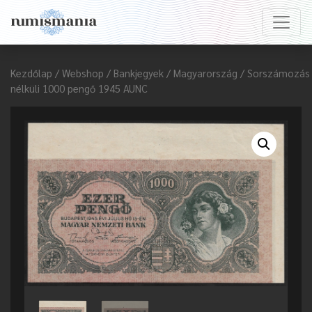
Kezdőlap
/
Webshop
/
Bankjegyek
/
Magyarország
/ Sorszámozás
nélküli 1000 pengő 1945 AUNC