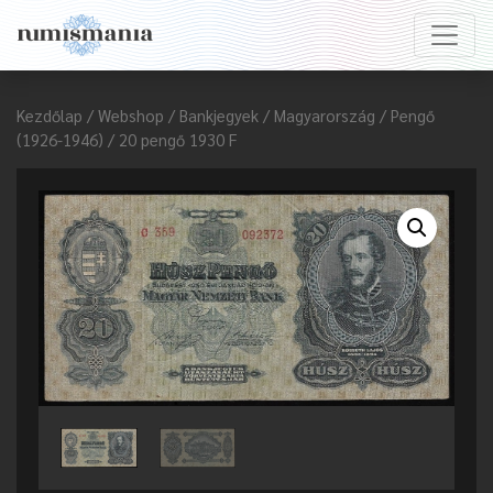
Kezdőlap
/
Webshop
/
Bankjegyek
/
Magyarország
/
Pengő
(1926-1946)
/ 20 pengő 1930 F