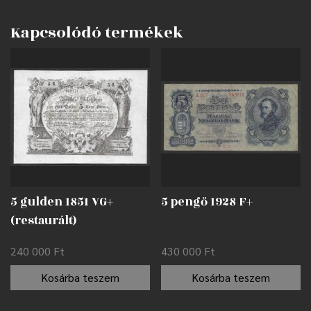
Kapcsolódó termékek
5 gulden 1851 VG+
5 pengő 1928 F+
(restaurált)
240 000
Ft
430 000
Ft
Kosárba teszem
Kosárba teszem