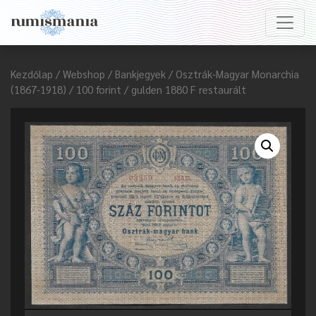
Kezdőlap
/
Webshop
/
Bankjegyek
/
Osztrák-Magyar Monarchia
(1867-1918)
/ 100 forint / gulden 1880 F restaurált