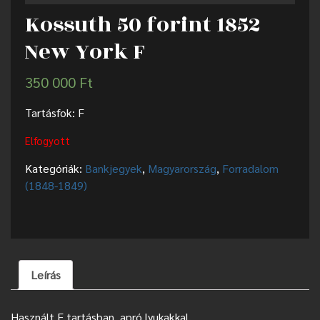
Kossuth 50 forint 1852
New York F
350 000
Ft
Tartásfok: F
Elfogyott
Kategóriák:
Bankjegyek
,
Magyarország
,
Forradalom
(1848-1849)
Leírás
Használt F tartásban, apró lyukakkal.