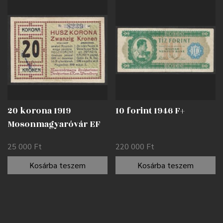
20 korona 1919
10 forint 1946 F+
Mosonmagyaróvár EF
25 000
Ft
220 000
Ft
Kosárba teszem
Kosárba teszem