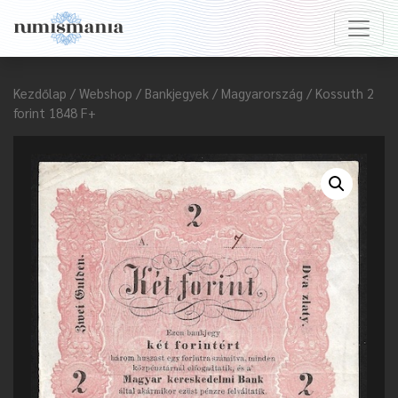
Kezdőlap
/
Webshop
/
Bankjegyek
/
Magyarország
/ Kossuth 2
forint 1848 F+