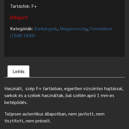
Tartásfok: F+
Elfogyott
Kategóriák:
Bankjegyek
,
Magyarország
,
Forradalom
(1848-1849)
Leírás
Használt, szép F+ tartásban, egyetlen vízszintes hajtással,
sarkok és a szélek használtak, bal szélén apró 1 mm-es
betépődés.
Teljesen autentikus állapotban, nem javított, nem
tisztított, nem préselt.