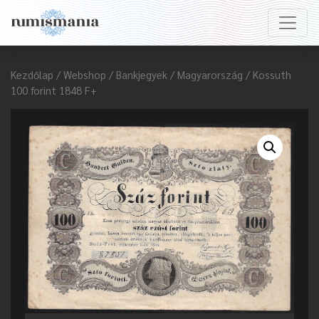
Kezdőlap
/
Webshop
/
Bankjegyek
/
Magyarország
/ Kossuth
100 forint 1848 F+