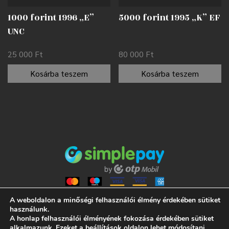
1000 forint 1996 „E”
5000 forint 1995 „K” EF
UNC
25 000
Ft
80 000
Ft
Kosárba teszem
Kosárba teszem
A weboldalon a minőségi felhasználói élmény érdekében sütiket
használunk.
A honlap felhasználói élményének fokozása érdekében sütiket
ALL RIGHTS RESERVED 2021 NUMISMANIA
alkalmazunk. Ezeket a
beállítások
oldalon lehet módosítani.