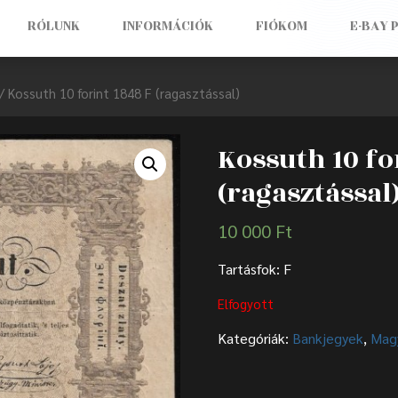
RÓLUNK
INFORMÁCIÓK
FIÓKOM
E-BAY 
/ Kossuth 10 forint 1848 F (ragasztással)
Kossuth 10 fo
(ragasztással
10 000
Ft
Tartásfok: F
Elfogyott
Kategóriák:
Bankjegyek
,
Mag