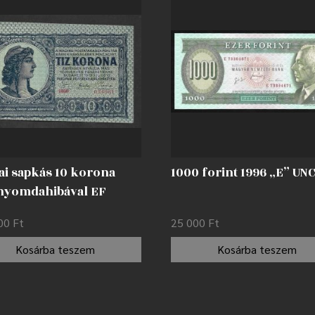
ai sapkás 10 korona
1000 forint 1996 „E” UN
 nyomdahibával EF
000
Ft
25 000
Ft
Kosárba teszem
Kosárba teszem