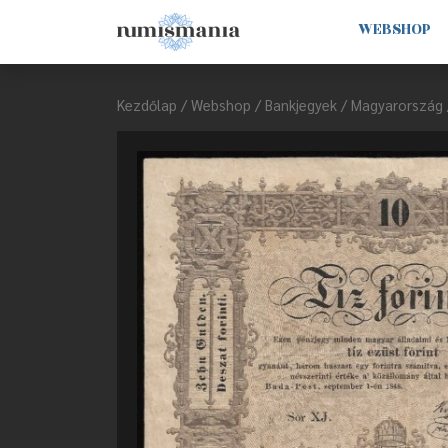
WEBSHOP
Kezdőlap
/
Webshop
/
Bankjegyek
/
Magyarország