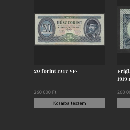
20 forint 1947 VF-
Frígi
1919
260 000
Ft
260 
Kosárba teszem