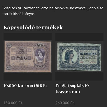
Viseltes VG tartásban, erős hajtásokkal, koszokkal, jobb alsó
sarok kissé hiányos.
Kapcsolódó termékek
10.000 korona 1918 F+
Frígiai sapkás 10
korona 1919
nyomdahibával EF
130 000
Ft
260 000
Ft