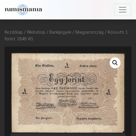
Kezdőlap
/
Webshop
/
Bankjegyek
/
Magyarország
/ Kossuth 1
forint 1848 VG