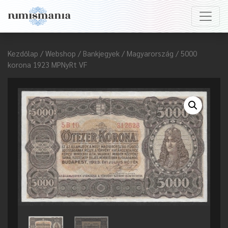
Kezdőlap
/
Webshop
/
Bankjegyek
/
Magyarország
/ 5000
korona 1923 MPNyRt VF