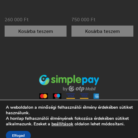
260 000
Ft
750 000
Ft
Kosárba teszem
Kosárba teszem
A weboldalon a minőségi felhasználói élmény érdekében sütiket
használunk.
A honlap felhasználói élményének fokozása érdekében sütiket
ALL RIGHTS RESERVED 2021 NUMISMANIA
alkalmazunk. Ezeket a
beállítások
oldalon lehet módosítani.
ÁLTALÁNOS SZERZŐDÉSI FELTÉTELEK
Elfogad
ADATVÉDELMI TÁJÉKOZTATÓ