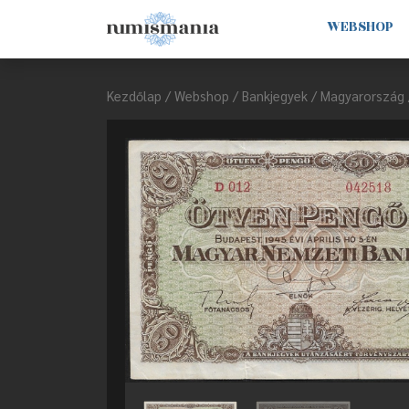
WEBSHOP
Kezdőlap
/
Webshop
/
Bankjegyek
/
Magyarország