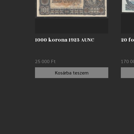
1000 korona 1923 AUNC
20 fo
25 000
Ft
170 
Kosárba teszem