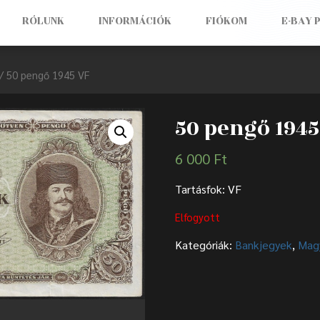
RÓLUNK
INFORMÁCIÓK
FIÓKOM
E-BAY 
/ 50 pengő 1945 VF
50 pengő 1945
6 000
Ft
Tartásfok: VF
Elfogyott
Kategóriák:
Bankjegyek
,
Mag