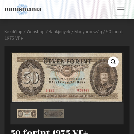
Kezdőlap
/
Webshop
/
Bankjegyek
/
Magyarország
/ 50 forint
1975 VF+
50 forint 1975 VF+