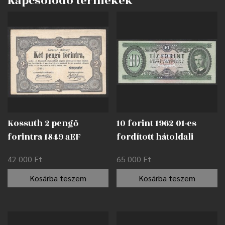
Kapcsolódó termékek
Kossuth 2 pengő
10 forint 1962 01-es
forintra 1849 aEF
fordított hátoldali
alapnyomat EF
42 000
Ft
65 000
Ft
Kosárba teszem
Kosárba teszem