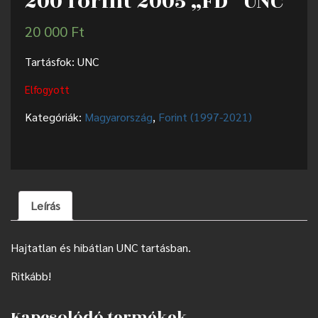
200 forint 2005 „FD” UNC
20 000
Ft
Tartásfok: UNC
Elfogyott
Kategóriák:
Magyarország
,
Forint (1997-2021)
Leírás
Hajtatlan és hibátlan UNC tartásban.
Ritkább!
Kapcsolódó termékek