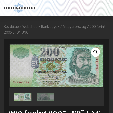
Kezdőlap
/
Webshop
/
Bankjegyek
/
Magyarország
/ 200 forint
2005 „FD” UNC