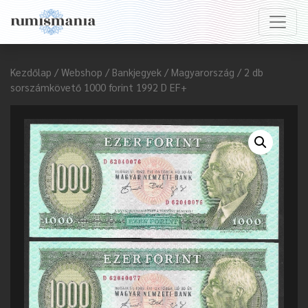
Kezdőlap
/
Webshop
/
Bankjegyek
/
Magyarország
/ 2 db
sorszámkövető 1000 forint 1992 D EF+