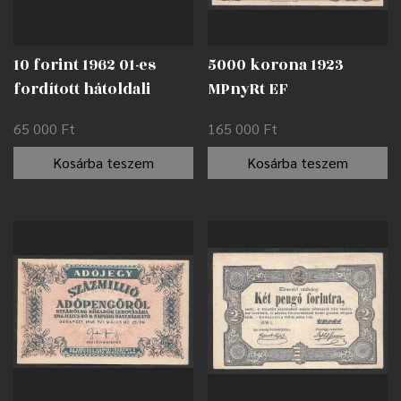
10 forint 1962 01-es
5000 korona 1923
fordított hátoldali
MPnyRt EF
alapnyomat EF
65 000
Ft
165 000
Ft
Kosárba teszem
Kosárba teszem