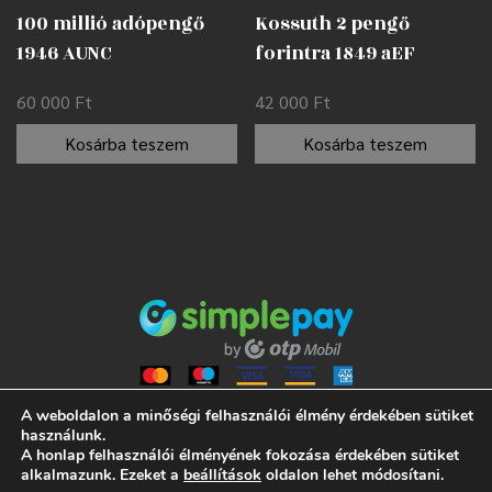
100 millió adópengő
Kossuth 2 pengő
1946 AUNC
forintra 1849 aEF
60 000
Ft
42 000
Ft
Kosárba teszem
Kosárba teszem
A weboldalon a minőségi felhasználói élmény érdekében sütiket
használunk.
A honlap felhasználói élményének fokozása érdekében sütiket
ALL RIGHTS RESERVED 2021 NUMISMANIA
alkalmazunk. Ezeket a
beállítások
oldalon lehet módosítani.