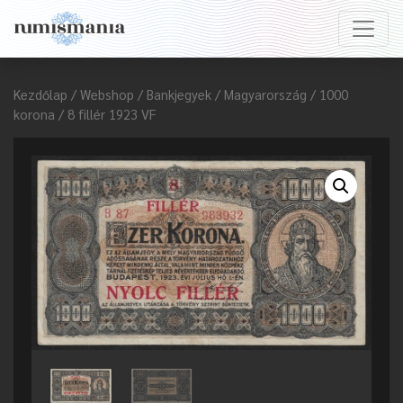
Kezdőlap
/
Webshop
/
Bankjegyek
/
Magyarország
/ 1000
korona / 8 fillér 1923 VF