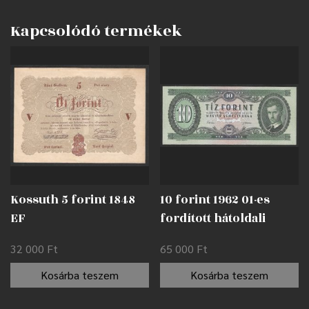
Kapcsolódó termékek
Kossuth 5 forint 1848
10 forint 1962 01-es
EF
fordított hátoldali
alapnyomat EF
32 000
Ft
65 000
Ft
Kosárba teszem
Kosárba teszem