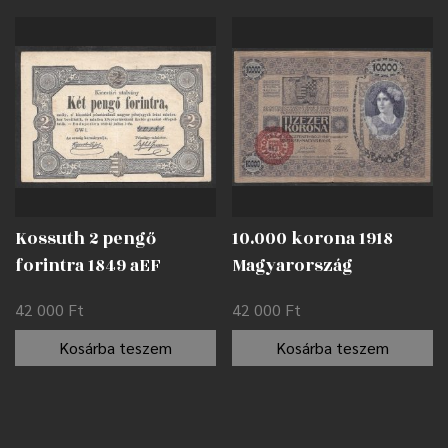
Kossuth 2 pengő
10.000 korona 1918
forintra 1849 aEF
Magyarország
felülbélyegzéssel F
42 000
Ft
42 000
Ft
Kosárba teszem
Kosárba teszem