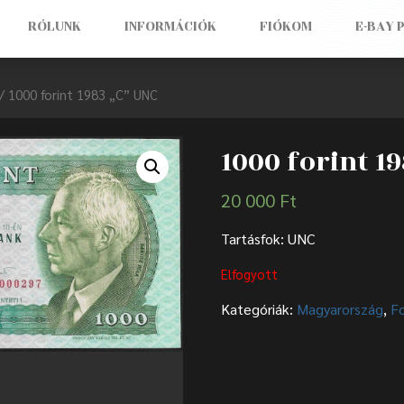
RÓLUNK
INFORMÁCIÓK
FIÓKOM
E-BAY 
/ 1000 forint 1983 „C” UNC
1000 forint 1
20 000
Ft
Tartásfok: UNC
Elfogyott
Kategóriák:
Magyarország
,
F