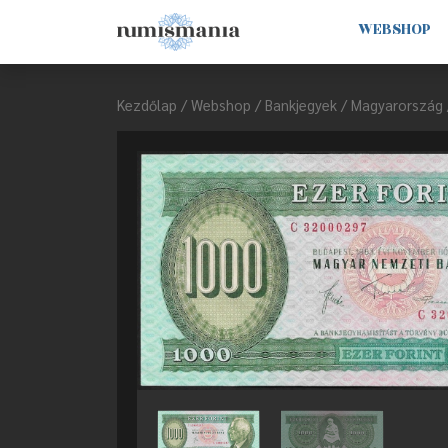
WEBSHOP
Kezdőlap
/
Webshop
/
Bankjegyek
/
Magyarország