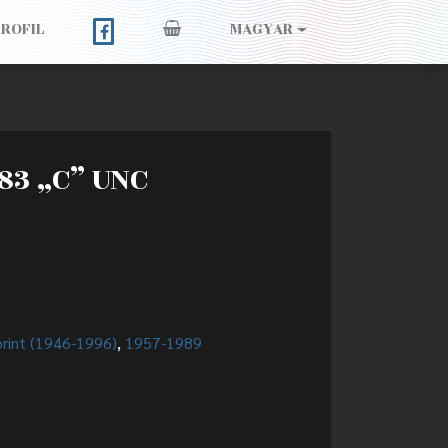
PROFIL
MAGYAR
983 „C” UNC
orint (1946-1996)
,
1957-1989