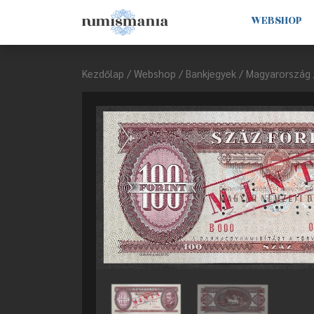
WEBSHOP
Kezdőlap
/
Webshop
/
Bankjegyek
/
Magyarország