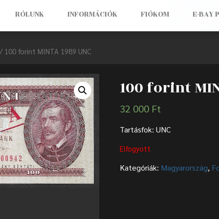
RÓLUNK
INFORMÁCIÓK
FIÓKOM
E-BAY 
/ 100 forint MINTA 1989 UNC
100 forint MI
32 000
Ft
Tartásfok: UNC
Elfogyott
Kategóriák:
Magyarország
,
F