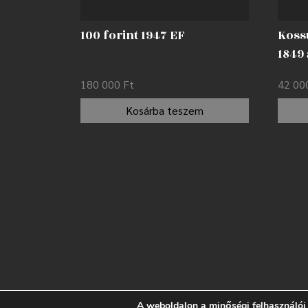
100 forint 1947 EF
Koss
1849
180 000
Ft
42 0
Kosárba teszem
A weboldalon a minőségi felhasználói