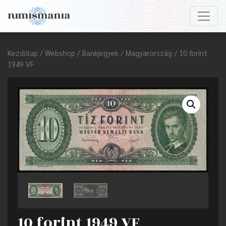
Kezdőlap
/
Webshop
/
Bankjegyek
/
Magyarország
/ 10 forint
1949 VF
10 forint 1949 VF