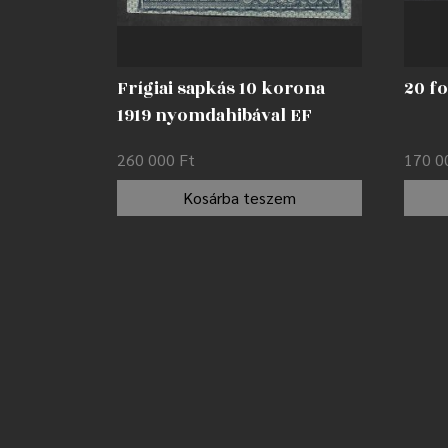
Frígiai sapkás 10 korona
20 fo
1919 nyomdahibával EF
260 000
Ft
170 
Kosárba teszem