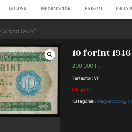
RÓLUNK
INFORMÁCIÓK
FIÓKOM
E-BAY 
/ 10 forint 1946 VF
10 forint 1946
200 000
Ft
Tartásfok: VF
Elfogyott
Kategóriák:
Magyarország
,
F