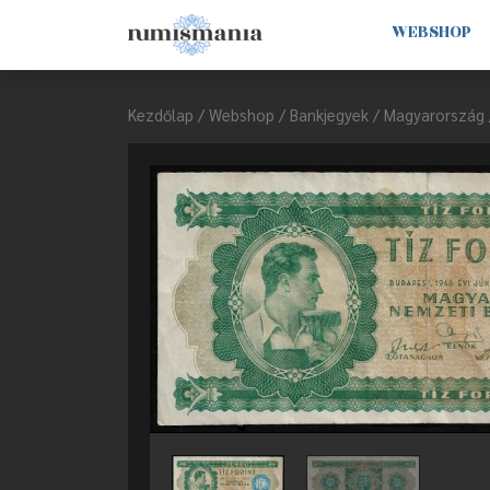
WEBSHOP
Kezdőlap
/
Webshop
/
Bankjegyek
/
Magyarország