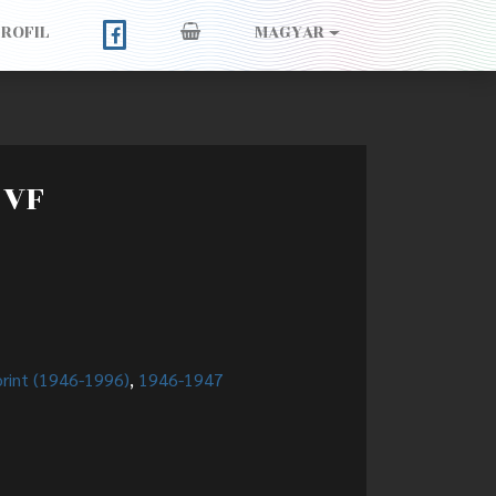
PROFIL
MAGYAR
 VF
orint (1946-1996)
,
1946-1947