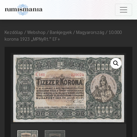
Kezdőlap
/
Webshop
/
Bankjegyek
/
Magyarország
/ 10.000
korona 1923 „MPNyRt.” EF+