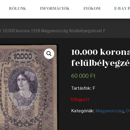
RÓLUNK
INFORMÁCIÓK
FIÓKOM
E-BAY 
/ 10.000 korona 1918 Magyarország felülbélyegzéssel F
10.000 koron
felülbélyegzé
60 000
Ft
Tartásfok: F
Elfogyott
Kategóriák:
Magyarország
,
O