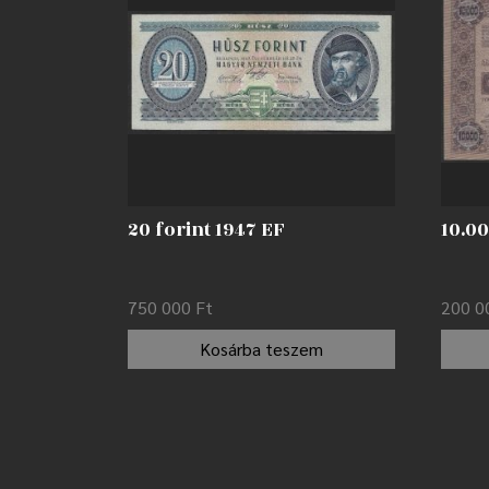
20 forint 1947 EF
10.0
750 000
Ft
200 
Kosárba teszem