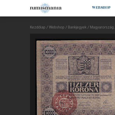
WEBSHOP
Kezdőlap
/
Webshop
/
Bankjegyek
/
Magyarország