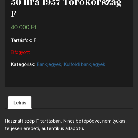
50 lira 1957 Törökország
F
40 000
Ft
Tartásfok: F
Elfogyott
Kategóriák:
Bankjegyek
,
Külföldi bankjegyek
Leírás
Használt,szép F tartásban. Nincs betépődve, nem lyukas,
teljesen eredeti, autentikus állapotú.