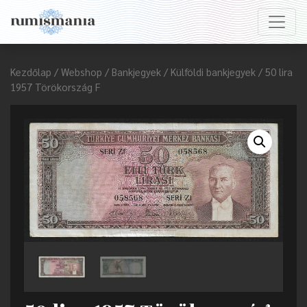
Kezdőlap
/
Webshop
/
Bankjegyek
/
Külföldi bankjegyek
/ 50 lira
1957 Törökország F