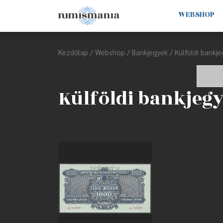
WEBSHOP
Kezdőlap
/
Webshop
/
Bankjegyek
/ Külföldi bankj
Külföldi bankjeg