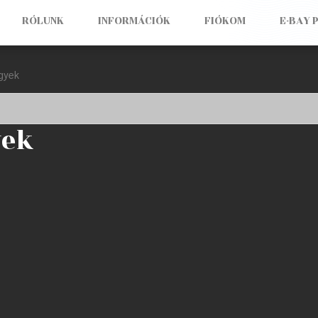
RÓLUNK
INFORMÁCIÓK
FIÓKOM
E-BAY 
egyek
yek