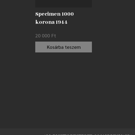
Specimen 1000
korona 1944
Csehszlovákia AUNC
20 000
Ft
Kosárba teszem