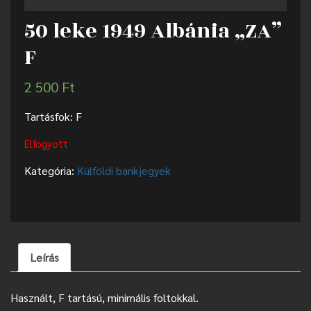
50 leke 1949 Albánia „ZA”
F
2 500
Ft
Tartásfok: F
Elfogyott
Kategória:
Külföldi bankjegyek
Leírás
Használt, F tartású, minimális foltokkal.