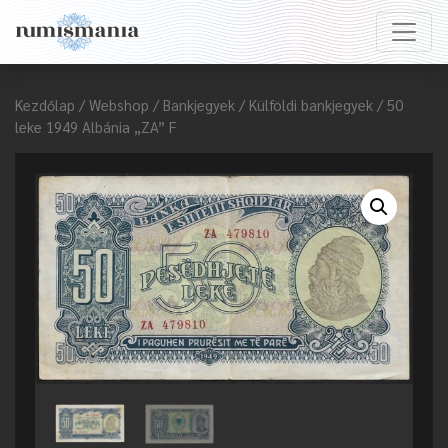
Kezdőlap
/
Webshop
/
Bankjegyek
/
Külföldi bankjegyek
/ 50
leke 1949 Albánia „ZA” F