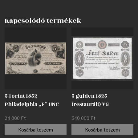
Kapcsolódó termékek
5 forint 1852
5 gulden 1825
Philadelphia „F” UNC
(restaurált) VG
24 000
Ft
540 000
Ft
Kosárba teszem
Kosárba teszem