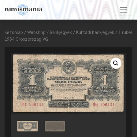
Kezdőlap
/
Webshop
/
Bankjegyek
/
Külföldi bankjegyek
/ 1 rubel
1934 Oroszország VG