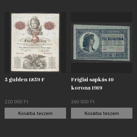
5 gulden 1859 F
Frígiai sapkás 10
korona 1919
nyomdahibával EF
220 000
Ft
260 000
Ft
Kosárba teszem
Kosárba teszem