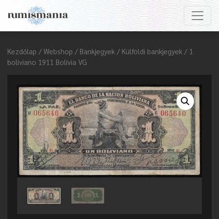
Kezdőlap
/
Webshop
/
Bankjegyek
/
Külföldi bankjegyek
/ 1
boliviano 1911 Bolívia VG