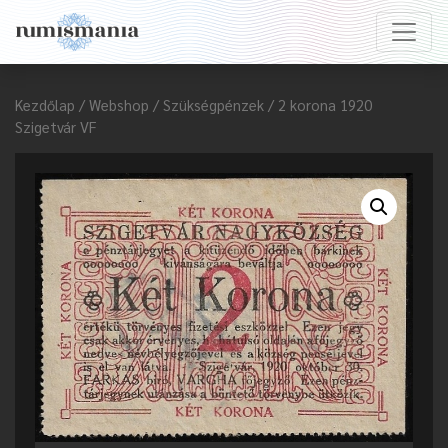
Kezdőlap
/
Webshop
/
Szükségpénzek
/ 2 korona 1920
Szigetvár VF