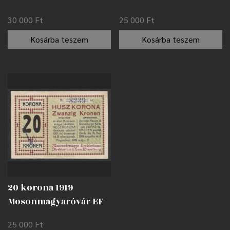
korona 1919
30 000
Ft
25 000
Ft
Kecskemét /
lyukasztással
Kosárba teszem
Kosárba teszem
érvénytelenítve AUNC
20 korona 1919
Mosonmagyaróvár EF
25 000
Ft