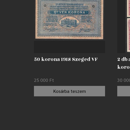
50 korona 1918 Szeged VF
2 db
koro
lyuk
25 000
Ft
30 0
érvé
Kosárba teszem