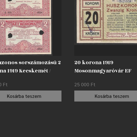
 azonos sorszámozású 2
20 korona 1919
na 1919 Kecskemét /
Mosonmagyaróvár EF
asztással
00
Ft
25 000
Ft
nytelenítve AUNC
Kosárba teszem
Kosárba teszem