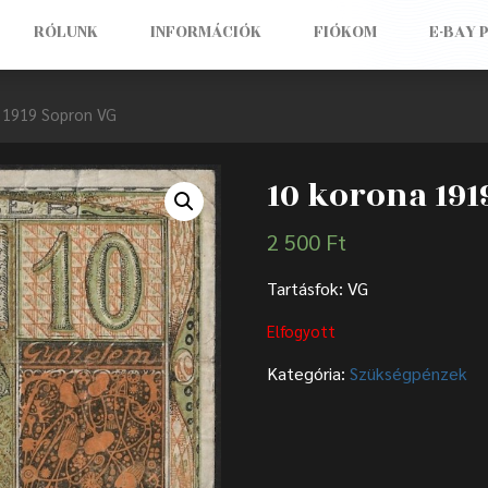
RÓLUNK
INFORMÁCIÓK
FIÓKOM
E-BAY 
 1919 Sopron VG
10 korona 191
2 500
Ft
Tartásfok: VG
Elfogyott
Kategória:
Szükségpénzek