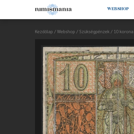
WEBSHOP
Kezdőlap
/
Webshop
/
Szükségpénzek
/ 10 korona