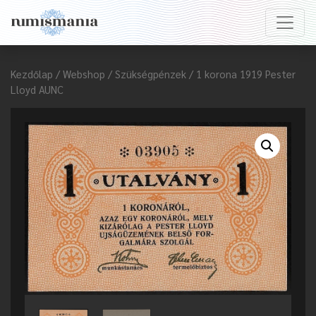
Kezdőlap
/
Webshop
/
Szükségpénzek
/ 1 korona 1919 Pester
Lloyd AUNC