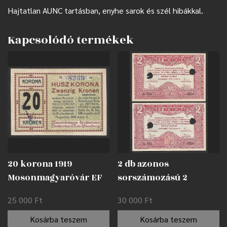
Hajtatlan AUNC tartásban, enyhe sarok és szél hibákkal.
Kapcsolódó termékek
20 korona 1919
2 db azonos
Mosonmagyaróvár EF
sorszámozású 2
korona 1919
25 000
Ft
30 000
Ft
Kecskemét /
lyukasztással
Kosárba teszem
Kosárba teszem