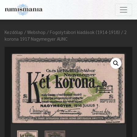
Kezdőlap
/
Webshop
/
Fogolytábori kiadások (1914-1918)
/ 2
korona 1917 Nagymegyer AUNC